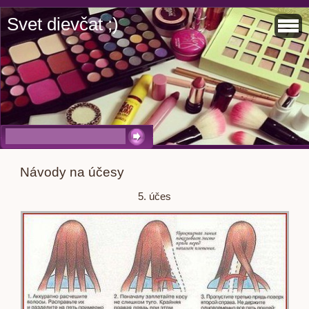
Svet dievčat ;)
Návody na účesy
5. účes