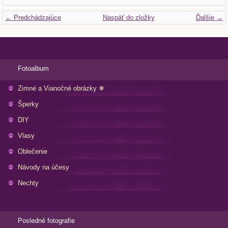
← Predchádzajúce
Naspäť do zložky
Ďalšie →
Fotoalbum
Zimné a Vianočné obrázky ❄
Šperky
DIY
Vlasy
Oblečenie
Návody na účesy
Nechty
Posledné fotografie