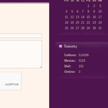
Po
Út
St
Čt
Pá
So
Ne
1
2
3
4
5
6
7
8
9
10
11
12
13
14
15
16
17
18
19
20
21
22
23
24
25
26
27
28
29
30
31
Štatistiky
Celkom:
514306
Mesiac:
3118
Deň:
101
Online:
3