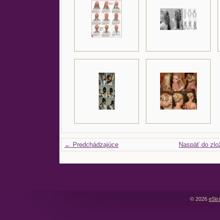
← Predchádzajúce
Naspäť do zlo
© 2026
eStr