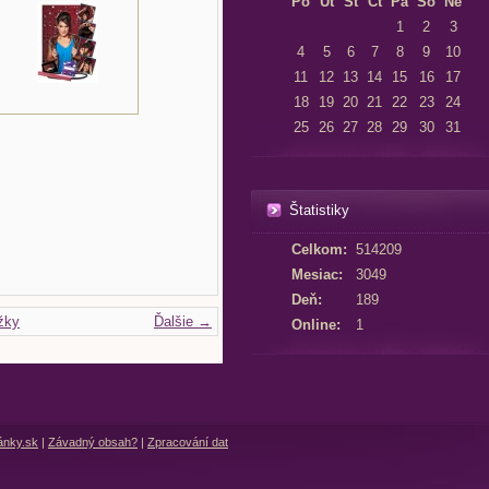
Po
Út
St
Čt
Pá
So
Ne
1
2
3
4
5
6
7
8
9
10
11
12
13
14
15
16
17
18
19
20
21
22
23
24
25
26
27
28
29
30
31
Štatistiky
Celkom:
514209
Mesiac:
3049
Deň:
189
žky
Ďalšie →
Online:
1
ánky.sk
|
Závadný obsah?
|
Zpracování dat