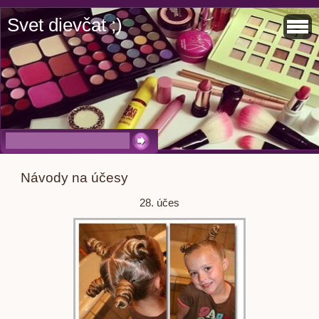
Svet dievčat ;)
Návody na účesy
28. účes