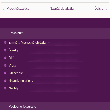
← Predchádzajúce
Naspäť do zložky
Ďalšie →
Fotoalbum
Zimné a Vianočné obrázky ❄
Šperky
DIY
Vlasy
Oblečenie
Návody na účesy
Nechty
Posledné fotografie