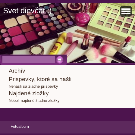
Svet dievčat ;)
Archív
Prispevky, ktoré sa našli
Nenašli sa žiadne príspevky
Najdené zložky
Neboli najdené žiadne zložky
Fotoalbum